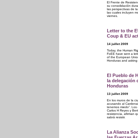
El Frente de Resisten
su consolidación dura
las perspectivas de l
las cuales incluyen m
viernes.
Letter to the
Coup & EU ac
14 juillet 2009
Today, the Human Ri
FoEE have sent a let
of the European Unio
Honduras and asking f
El Pueblo de 
la delegación 
Honduras
13 juillet 2009
En los muros de la ci
acusando al Cardenal 
tenemos miedo”. Los c
Carlos H Reyes y Bert
resistencia, afirman
sabrá resistir.
La Alianza Soc
las Fuerzas Ar