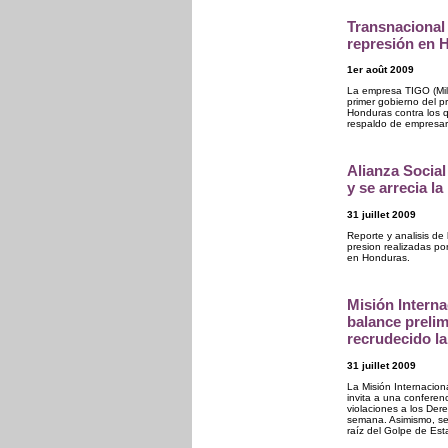
Transnacional
represión en 
1er août 2009
La empresa TIGO (Mill
primer gobierno del p
Honduras contra los q
respaldo de empresari
Alianza Social
y se arrecia la
31 juillet 2009
Reporte y analisis de
presion realizadas po
en Honduras.
Misión Interna
balance prelim
recrudecido l
31 juillet 2009
La Misión Internacio
invita a una conferen
violaciones a los Der
semana. Asimismo, se 
raíz del Golpe de Est