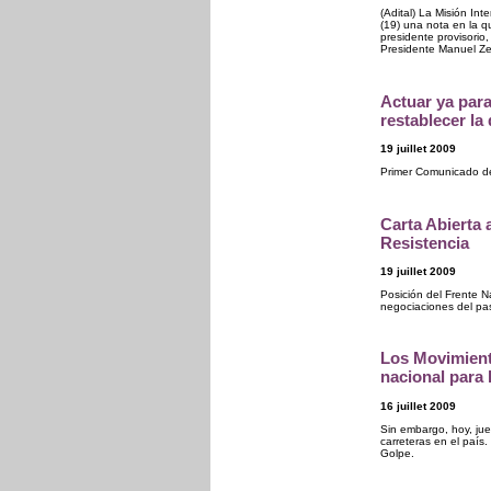
(Adital) La Misión I
(19) una nota en la qu
presidente provisorio, 
Presidente Manuel Zel
Actuar ya par
restablecer l
19 juillet 2009
Primer Comunicado de
Carta Abierta 
Resistencia
19 juillet 2009
Posición del Frente N
negociaciones del pa
Los Movimient
nacional para
16 juillet 2009
Sin embargo, hoy, jue
carreteras en el país.
Golpe.