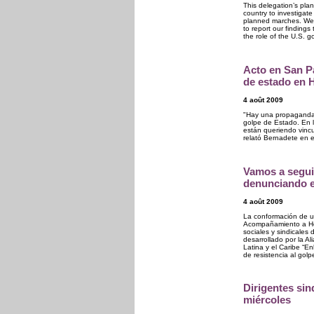
This delegation’s plan
country to investigat
planned marches. We
to report our findings
the role of the U.S. 
Acto en San Pa
de estado en 
4 août 2009
"Hay una propaganda 
golpe de Estado. En l
están queriendo vincu
relató Bernadete en e
Vamos a segui
denunciando e
4 août 2009
La conformación de un
Acompañamiento a Hon
sociales y sindicales
desarrollado por la Al
Latina y el Caribe “E
de resistencia al gol
Dirigentes sin
miércoles