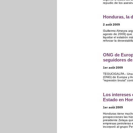
repudio de los asesi
Honduras, la d
2 août 2009
Guillermo Almeyra ar
agosto de 2009) que 
liquidar el eslabón má
reforzar la desestabi
ONG de Europa
seguidores de
1er août 2009
TEGUCIGALPA.- Una m
(ONG) de Europa y Am
“represión brutal” co
Los intereses
Estado en Ho
1er août 2009
Honduras tiene mucho 
prospecciones las hi
presidente Zelaya qu
empresas petroleras e
incorporó al grupo Pe