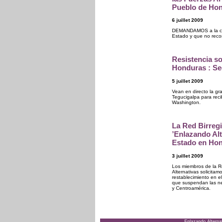
Pueblo de Ho
6 juillet 2009
DEMANDAMOS a la com
Estado y que no recon
Resistencia so
Honduras : Se
5 juillet 2009
Vean en directo la gr
Tegucigalpa para reci
Washington.
La Red Birregi
’Enlazando Alt
Estado en Hon
3 juillet 2009
Los miembros de la R
Alternativas solicita
restablecimiento en e
que suspendan las ne
y Centroamérica.
Enlazando Alternat