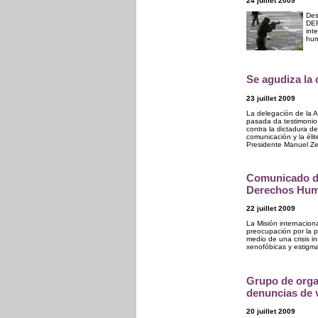
24 juillet 2009
Des
DER
int
hum
Se agudiza la 
23 juillet 2009
La delegación de la 
pasada da testimonio 
contra la dictadura de
comunicación y la élit
Presidente Manuel Ze
Comunicado de
Derechos Hum
22 juillet 2009
La Misión internacio
preocupación por la 
medio de una crisis in
xenofóbicas y estigma
Grupo de orga
denuncias de 
20 juillet 2009