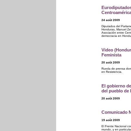
Eurodiputados
Centroaméric
24 août 2009
Diputados del Parlam
Honduras, Manuel Zel
Asociación entre Cent
democracia en Hondur
Video (Hondur
Feminista
20 août 2009
Rueda de prensa donde
en Resistencia.
El gobierno d
del pueblo de
20 août 2009
Comunicado No
19 août 2009
El Frente Nacional co
mundo, y en particula