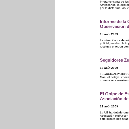
Interamericana de lo
Americanos, la existe
por la dictadura, así
Informe de la 
Observación 
15 août 2009
La situación de deter
policial, resaltan la 
restituya el orden con
Seguidores Ze
12 août 2009
TEGUCIGALPA (Reuters
Manuel Zelaya, choca
durante una manifesta
El Golpe de E
Asociación de
12 août 2009
La UE ha dejado entr
Asociación (AdA) con 
esto implica negociar