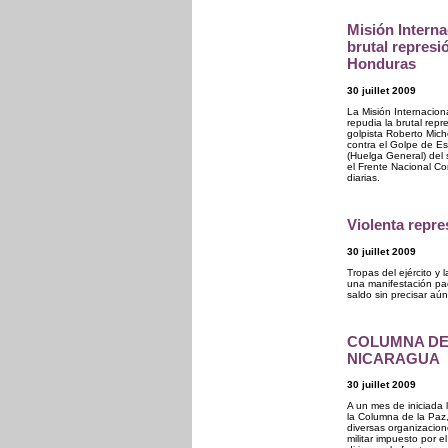
Misión Interna
brutal represi
Honduras
30 juillet 2009
La Misión Internacio
repudia la brutal rep
golpista Roberto Mich
contra el Golpe de Es
(Huelga General) del 
el Frente Nacional Co
diarias.
Violenta repr
30 juillet 2009
Tropas del ejército y
una manifestación pac
saldo sin precisar aún
COLUMNA DE 
NICARAGUA
30 juillet 2009
A un mes de iniciada 
la Columna de la Paz
diversas organizacion
militar impuesto por 