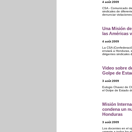
4 août 2009
CSA - Comunicado de 
sindicales de diferen
denunciar violacione
Una Misión de 
las Américas 
4 août 2009
La CSA (Confederació
enviará a Honduras, e
dirigentes sindicales 
Video sobre de
Golpe de Est
3 août 2009
Eulogio Chavez de CO
el Golpe de Estado du
Misión Interna
condena un nu
Honduras
3 août 2009
Los docentes en el o
urgente a todos los s