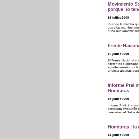
Movimiento So
porque no te
16 juillet 2009
Cuando la marcha quis
Los y las manifestant
hubo nuevamente disc
Frente Nacion
16 juillet 2009
El Frente Nacional co
diferentes expresione
agradecimiento por la 
anuncia algunas acci
Informe Preli
Honduras
15 juillet 2009
Informe Preliminar sob
acelerada involución 
concretizó el Golpe de
Honduras : la 
14 juillet 2009