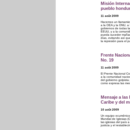
Misión Interna
pueblo hondur
11 août 2009
Hacemos un llamamient
a la OEA y la ONU, a
gobiernos de todas la
EEUU, y a la comunid
pueda suceder mañana
días, evitando así qu
la represión para el 
Frente Nacion
No. 19
11 août 2009
El Frente Nacional Co
a la comunidad nacion
del gobierno golpista 
como expresa las medi
Mensaje a las 
Caribe y del 
10 août 2009
Un equipo ecuménico 
Mundial de Iglesias (
las iglesias del paí
justicia y el restable