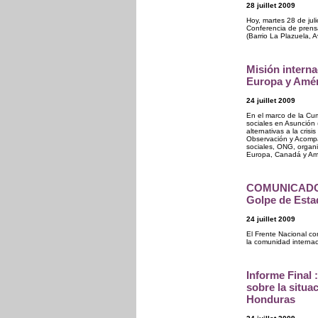
28 juillet 2009
Hoy, martes 28 de jul
Conferencia de prens
(Barrio La Plazuela, 
Misión intern
Europa y Amér
24 juillet 2009
En el marco de la Cu
sociales en Asunción
alternativas a la cris
Observación y Acompa
sociales, ONG, organ
Europa, Canadá y Amé
COMUNICADO No
Golpe de Esta
24 juillet 2009
El Frente Nacional c
la comunidad internac
Informe Final 
sobre la situ
Honduras