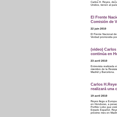
Carlos H. Reyes, den
Unidos, tienen al paí
El Frente Naci
Comisión de 
22 juin 2010
El Frente Nacional d
Verdad promovida po
(video) Carlos
continúa en H
23 avril 2010
Entrevista realizada 
miembro de la Resist
Madrid y Barcelona.
Carlos H.Reye
realizará una 
19 avril 2010
Reyes llega a Europa c
en Honduras, a pesar 
Porfirio Lobo que est
Estado Español. Reye
próximo mes en Madri