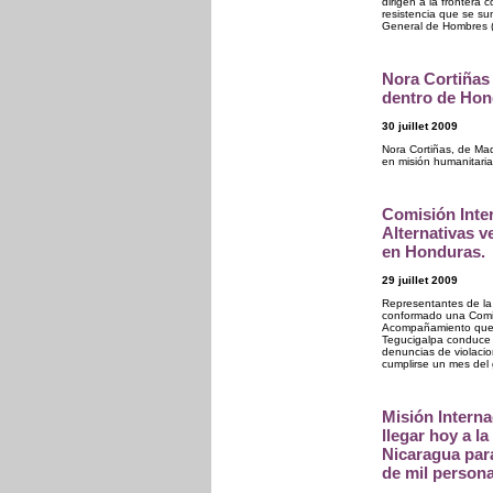
dirigen a la fronter
resistencia que se su
General de Hombres (y
Nora Cortiñas 
dentro de Hon
30 juillet 2009
Nora Cortiñas, de Mad
en misión humanitaria
Comisión Inte
Alternativas v
en Honduras.
29 juillet 2009
Representantes de la 
conformado una Comis
Acompañamiento que tr
Tegucigalpa conduce a 
denuncias de violaci
cumplirse un mes del
Misión Interna
llegar hoy a l
Nicaragua par
de mil person