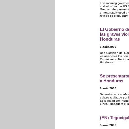
This morning (Wednesd
rushed off to the US 
Gorman, the person re
unfortunately used t
refined so eloquently.
El Gobierno d
las graves vi
Honduras
6 août 2009
Una Comisión del Gobi
violaciones a los dere
Comisionado Naciona
Honduras.
Se presentaron
a Honduras
6 août 2009
Se realizó una confer
trabajo realizado por
Solidaridad con Hond
Línea Fundadora e int
(EN) Teguciga
5 août 2009