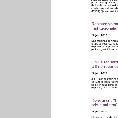
para dar seguimiento
de los Estados Unido
comienzos del mes de
(FNRP) fija su posició
Resistencia sal
institucional
28 juin 2010
Las marchas convocad
finalidad recordar la 
expulsó al ex preside
política y social que
ONGs recuerdan
UE no recono
28 juin 2010
(EFE) Organizaciones
en Madrid para record
posición más firme de
español, Jose Luis R
Honduras : "Ha
crisis política"
24 juin 2010
El dirigente sindical