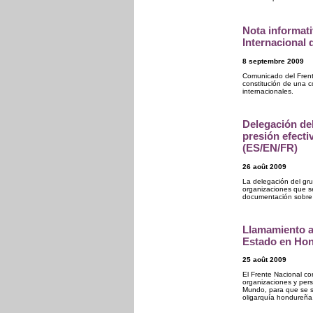
Nota informat
Internacional
8 septembre 2009
Comunicado del Frent
constitución de una c
internacionales.
Delegación de
presión efecti
(ES/EN/FR)
26 août 2009
La delegación del gr
organizaciones que s
documentación sobre l
Llamamiento a
Estado en Ho
25 août 2009
El Frente Nacional co
organizaciones y pers
Mundo, para que se su
oligarquía hondureña