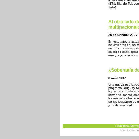
límites entre los inte
(ETI), filial de Telec
Italia).
Al otro lado d
multinacional
25 septembre 2007
En este año, la actu
movimientos de las m
ruido, su dominio nat
de las noticias, como
energía y de la const
¿Soberanía de
8 août 2007
Una nueva publicació
programa Uruguay Sus
impactos negativos s
llamados "mecanismos
las empresas transna
de las legislaciones
y medio ambiente.
Enlazando Alternat
Resolución m