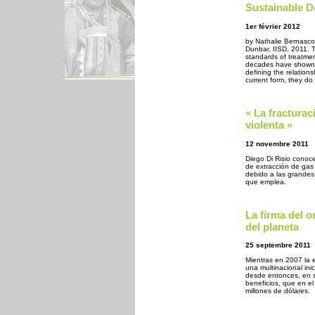
Sustainable D
1er février 2012
by Nathalie Bernasco
Dunbar, IISD, 2011. T
standards of treatmen
decades have shown t
defining the relation
current form, they do
« La fractura
violenta »
12 novembre 2011
Diego Di Risio conoce
de extracción de gas
debido a las grandes
que emplea.
La firma del 
del planeta
25 septembre 2011
Mientras en 2007 la
una multinacional ini
desde entonces, en só
beneficios, que en e
millones de dólares.