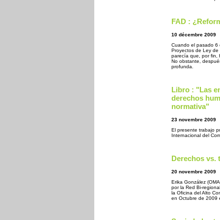
FAD : ¿Reform
10 décembre 2009
Cuando el pasado 6 d
Proyectos de Ley de 
parecía que, por fin,
No obstante, después
profunda.
Libro : "Las e
derechos huma
normativa"
23 novembre 2009
El presente trabajo p
Internacional del Co
Derechos vs. 
20 novembre 2009
Erika González (OMAL
por la Red Bi-regiona
la Oficina del Alto 
en Octubre de 2009 e