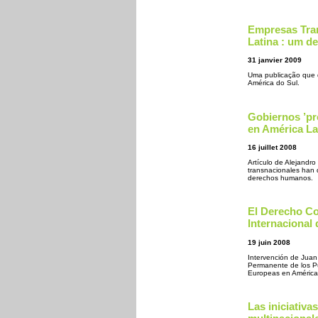
Empresas Tran
Latina : um d
31 janvier 2009
Uma publicação que d
América do Sul.
Gobiernos ’pr
en América Lat
16 juillet 2008
Artículo de Alejandr
transnacionales han
derechos humanos.
El Derecho Co
Internacional
19 juin 2008
Intervención de Juan
Permanente de los Pu
Europeas en América 
Las iniciativa