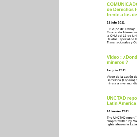
COMUNICADO 
de Derechos H
frente a los 
21 juin 2011
El Grupo de Trabajo 
Enlazando Alternativ
la ONU del 16 de juni
Relator Especial de 
Transnacionales y O
Video : ¿Dond
mineros ?
1er juin 2011
Video de la acción d
Barcelona (España) d
minera a nivel mundi
UNCTAD report
Latin America
14 février 2011
The UNCTAD report "Co
chapter written by Ma
rights abuses in Lat