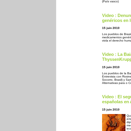
(País vasco)
Video : Denun
genéricos en 
15 juin 2010
Los pueblos de Brasi
medicamentos genéri
viola el derecho huma
Video : La Bai
ThyssenKrup
15 juin 2010
Los pueblos de la Ba
Entrevista con Rosin
Socorro, Brasil) y Sa
Alternativas para o C
Video : El se
españolas en 
15 juin 2010
Qui
emp
dip
med
eco