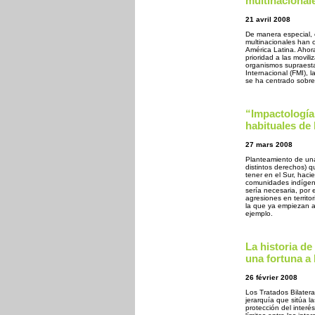
multinacional
21 avril 2008
De manera especial, e
multinacionales han 
América Latina. Ahor
prioridad a las movili
organismos supraesta
Internacional (FMI), l
se ha centrado sobre 
“Impactología”
habituales de 
27 mars 2008
Planteamiento de una 
distintos derechos) q
tener en el Sur, hac
comunidades indígen
sería necesaria, por 
agresiones en territo
la que ya empiezan a
ejemplo.
La historia d
una fortuna a 
26 février 2008
Los Tratados Bilater
jerarquía que sitúa l
protección del interé