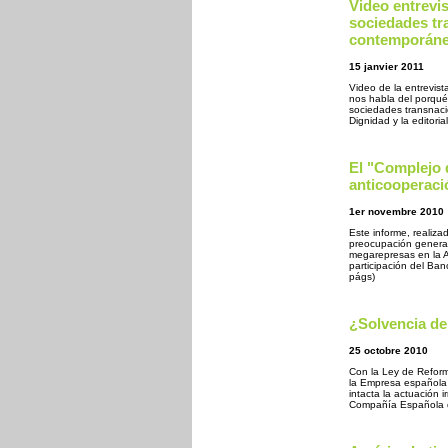
Video entrevis
sociedades tr
contemporán
15 janvier 2011
Video de la entrevis
nos habla del porqué 
sociedades transnac
Dignidad y la editoria
El "Complejo 
anticooperaci
1er novembre 2010
Este informe, realiz
preocupación generad
megarepresas en la A
participación del Ba
págs)
¿Solvencia de
25 octobre 2010
Con la Ley de Reform
la Empresa española 
intacta la actuación 
Compañía Española d