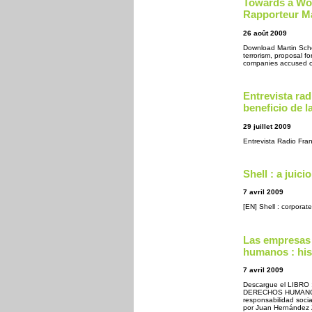
Towards a Wo
Rapporteur Ma
26 août 2009
Download Martin Sche
terrorism, proposal f
companies accused o
Entrevista ra
beneficio de l
29 juillet 2009
Entrevista Radio Fran
Shell : a juic
7 avril 2009
[EN] Shell : corporate
Las empresas 
humanos : his
7 avril 2009
Descargue el LIBR
DERECHOS HUMANOS 
responsabilidad soci
por Juan Hernández Z