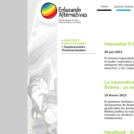
•
ANALISIS Y
Impunidad S.
PUBLICACIONES
• Corporaciones
Transnacionales
28 juin 2013
El informe Impunida
el poder corporativo 
mediante tres estudio
derechos” y los “súpe
La nacionaliza
Bolivia : un a
19 février 2013
El gobierno boliviano
Aeropuertos de Bolivi
gestionaba los aero
Bolivia justifica la 
contrato en términos 
instalaciones.
Handbook : In