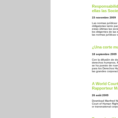
Responsabilid
ellas las Soc
15 novembre 2009
Las normas jurídicas 
obligatorias tanto pa
estas últimas las soc
los dirigentes de las
las normas jurídicas 
¿Una corte mu
18 septembre 2009
Con la difusión de do
derechos humanos, Mar
se ha puesto de nuev
para los Derechos H
las grandes corporac
A World Cour
Rapporteur M
26 août 2009
Download Manfred Now
Court of Human Right
or transnational corpo