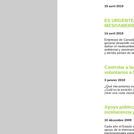
19 avril 2010
ES URGENTE
MESOAMERI
14 avril 2010
Empresas de Canadá 
generar desarrollo na
dañan el medioambien
ambiental y asesinat
y demás países de la
Controlar a la
voluntarios a 
3 janvier 2010
¿Qué mecanismos exis
¿Cuál es la posición 
crear una corte mund
Apoyo público
incoherencia 
10 décembre 2009
Cada año el Estado e
apoyo de la internaci
transnacionales espa