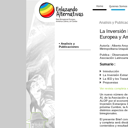
Analisis y Publica
La Inversión 
Europea y Am
•
Analisis y
Autoría : Alberto Aro
Publicaciones
Metropolitana-Iztapa
Publica : Observatori
Asociación Latinoame
Sumario :
Introducción
La Inversión Extran
La IED y los Tratad
Propuestas
Ver revista completa 
Un nuevo número de la
AL de la Asociación 
ALOP por el economis
Inversión Extranjera 
próxima Cumbre, la A
distintos aspectos de
birregionales.
El presente Brief con
y completa será divu
contenidos y result