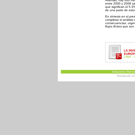
Además, hay otro mont
entre 2000 y 2008 sal
que significan el 5.3
de una parte de estos
En síntesis en el pr
completar el análisis
consecuencias, urgen 
flujos ilícitos que 
LA INV
EUROPE
( PDF - 
Enlazando Alternat
Resolución m