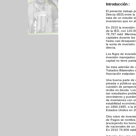
Introducción :
El presente trabajo p
Directa (IED) entre l
trata de un estudio só
inversiones que en a
En 2010 la inversión
de la IED, con 120,0
78,797 mdd. Mientras
capitales durante las
hasta casi desaparec
la suma de inversión e
directa.
Los flujos de invers
inversión manejados 
capital no tiene patr
Se trata además de u
Tratados Bilaterales 
Asociación estipulan 
Una buena parte de e
privada o públicos q
cuestión de perspecti
recibe es deuda. Los
tan estudiados probl
vencimiento y pueden
de inversiones con un
estabilidad económica
en 1994-1995, o la de
Estados Unidos en 2
Otro rubro de inversi
de Pagos se nombra 
(excluyendo los bonos
de nacionales de un p
En 2010 76,909 mdd