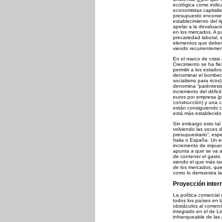
ecológica como indicad
economistas capitalis
presupuesto encorset
establecimiento del t
apelar a la devaluac
en los mercados. A pa
precariedad laboral, 
elementos que deben
viendo recurrentemen
En el marco de crisis
Crecimiento se ha fl
permitir a los estado
denominar el bombeo 
socialismo para ricos
denomina “paréntesis
incremento del défic
euros por empresa (pr
construcción) y una 
están consiguiendo 
está más establecido 
Sin embargo esto tal
volviendo las voces de
presupuestario”, esp
Italia o España. Un e
incremento de impuest
apunta a que se va a
de contener el gasto
siendo el que más tard
de los mercados, que
como lo demuestra la
Proyección inter
La política comercial
todos los países en 
obstáculos al comerci
integrado en el de Li
infranqueable de las 