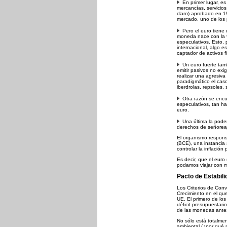
En primer lugar, es
mercancías, servicio
claro) aprobado en 
mercado, uno de los p
Pero el euro tiene
moneda nace con la v
especulativos. Esto, 
internacional, algo 
captador de activos 
Un euro fuerte tam
emitir pasivos no exi
realizar una agresiva
paradigmático el cas
iberdrolas, repsoles,
Otra razón se encu
especulativos, tan h
euro.
Una última la pode
derechos de señoreaj
El organismo respon
(BCE), una instancia 
controlar la inflación
Es decir, que el euro
podamos viajar con m
Pacto de Estabil
Los Criterios de Conv
Crecimiento en el que
UE. El primero de los 
déficit presupuestario
de las monedas antes
No sólo está totalment
ambiental (¿por qué n