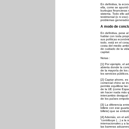
En definitiva, la eco
ella, como se apuntó
burbujas financieras 
sistema. Todo ello ad
testimonial (o ni eso
problemas generados 
A modo de concl
En definitiva, pese 
hablar con toda prop
sus políticas económi
todo, está en el cora
costa del medio ambi
de cuidado de la vida
capital.
Notas :
[1] Por ejemplo, el a
abierta donde la comp
de la mayoría de los a
los servicios públicos.
[2] Captar ahorro, es
comercial chino se i
permite equilibrar l
de la UE (como Españ
sin hacer nada más qu
intercambio desigual 
de los países empobre
[3] La diferencia ent
billete con ese guari
billete) que se embol
[4] Además, en el art
“contribuye (…) a la 
internacionales y a l
las barreras aduanera