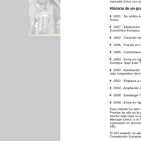
mercado único con pro
Historia de un g
1951 : Se unifica l
Acero.
1957 : Eliminación
Económica Europea. T
1962 : Creación de 
1968 : Puesta en m
1985 : Conformaci
1993 : Entra en vig
Europea. Bajo este T
2000 : Aprobación 
más competitivo del
2002 : Empieza a ci
2004 : Ampliación 
2006 : Estrategia “
2009 : Entra en vig
Esta historia ha sido
Prueba de ello es la
mucho más clara es el
Mercado Único, o el T
expresado en documen
UE).
El año pasado se apr
Constitución Europea