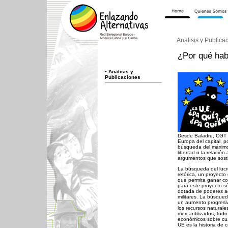
Analisis y Publica
¿Por qué hab
•
Analisis y
Publicaciones
Desde Baladre, CGT 
Europa del capital, 
búsqueda del máximo b
libertad o la relació
argumentos que sosti
La búsqueda del lucr
retórica, un proyect
que permita ganar com
para este proyecto s
dotada de poderes admi
militares. La búsqued
un aumento progresiv
los recursos naturale
mercantilizados, todo
económicos sobre cua
UE es la historia de