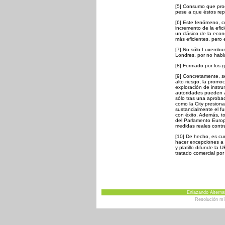
[5] Consumo que pro
pese a que éstos rep
[6] Este fenómeno, c
incremento de la efi
un clásico de la eco
más eficientes, pero
[7] No sólo Luxemburg
Londres, por no habl
[8] Formado por los 
[9] Concretamente, se
alto riesgo, la promo
exploración de instru
autoridades pueden a
sólo tras una aproba
como la City presion
sustancialmente el f
con éxito. Además, t
del Parlamento Europ
medidas reales contr
[10] De hecho, es cu
hacer excepciones a
y platillo difunde la
tratado comercial po
Enlazando Alternat
Resolución m