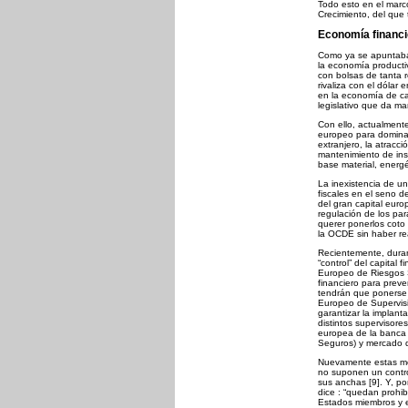
Todo esto en el marc
Crecimiento, del que
Economía financi
Como ya se apuntaba
la economía producti
con bolsas de tanta 
rivaliza con el dólar
en la economía de c
legislativo que da m
Con ello, actualmente
europeo para domina
extranjero, la atracc
mantenimiento de ins
base material, energé
La inexistencia de una
fiscales en el seno de
del gran capital euro
regulación de los pa
querer ponerlos coto 
la OCDE sin haber re
Recientemente, duran
“control” del capital
Europeo de Riesgos S
financiero para preven
tendrán que ponerse
Europeo de Supervisi
garantizar la implanta
distintos supervisore
europea de la banca 
Seguros) y mercado d
Nuevamente estas me
no suponen un contro
sus anchas [9]. Y, po
dice : “quedan prohib
Estados miembros y e