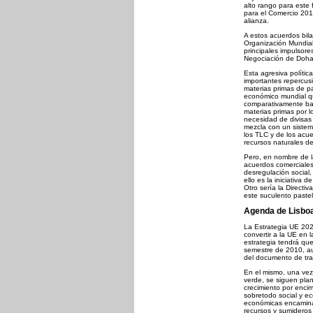
alto rango para este 
para el Comercio 201
alianza.
A estos acuerdos bila
Organización Mundial
principales impulsor
Negociación de Doha q
Esta agresiva polític
importantes repercus
materias primas de p
económico mundial qu
comparativamente bar
materias primas por 
necesidad de divisas
mezcla con un sistem
los TLC y de los acu
recursos naturales de
Pero, en nombre de l
acuerdos comerciales
desregulación social
ello es la iniciativa 
Otro sería la Directiv
este suculento pastel
Agenda de Lisboa
La Estrategia UE 202
convertir a la UE en
estrategia tendrá qu
semestre de 2010, au
del documento de tra
En el mismo, una ve
verde, se siguen pl
crecimiento por encim
sobretodo social y ec
económicas encaminad
recursos y sumideros 