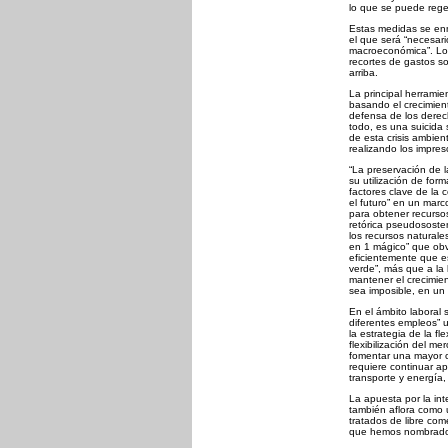
lo que se puede rege
Estas medidas se enm
el que será “necesari
macroeconómica”. Lo
recortes de gastos so
arriba.
La principal herramie
basando el crecimient
defensa de los derec
todo, es una suicida 
de esta crisis ambien
realizando los impres
“La preservación de l
su utilización de for
factores clave de la 
el futuro” en un marc
para obtener recursos
retórica pseudososten
los recursos naturales
en 1 mágico” que obv
eficientemente que e
verde”, más que a la
mantener el crecimi
sea imposible, en un 
En el ámbito laboral 
diferentes empleos” 
la estrategia de la fl
flexibilización del m
fomentar una mayor c
requiere continuar a
transporte y energía, 
La apuesta por la int
también aflora como 
tratados de libre com
que hemos nombrado