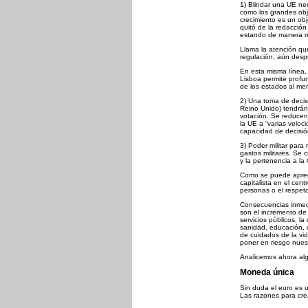
1) Blindar una UE neo
como los grandes obje
crecimiento es un obje
quitó de la redacción
estando de manera rec
Llama la atención que
regulación, aún desp
En esta misma línea,
Lisboa permite profu
de los estados al mer
2) Una toma de decis
Reino Unido) tendrán
votación. Se reducen
la UE a “varias velo
capacidad de decisió
3) Poder militar par
gastos militares. Se
y la pertenencia a la
Como se puede aprecia
capitalista en el cen
personas o el respeto
Consecuencias inmedi
son el incremento de 
servicios públicos, l
sanidad, educación, c
de cuidados de la vid
poner en riesgo nues
Analicemos ahora alg
Moneda única
Sin duda el euro es 
Las razones para cre