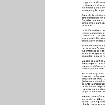
La globalización com
crecimiento, indispen
los medios para la co
extranjero y la proye
Para ello la estrateg
está cumpliendo un p
Bruselas buscará acu
emergentes” para ga
europeas.
La Unión también pret
reducir las barreras 
comerciales. La Comi
supongan la liberaliza
contratación pública 
El informe expone una
del entonces Comisar
las empresas europeas
adecuadas, ganen ac
seguridad. Ésta es n
En abril de 2008, la 
Europa global : una 
Europeos el Acceso a
comerciales en otros
Estas estrategias est
firmados con México 
discusión con Perú,
(países empobrecidos
durante la presidenc
de Madrid de mayo, s
Panamá y a la golpis
negociaciones con M
En esta misma línea 
integrada por 43 paí
desde 1995 y que tie
objetivo no se va a 