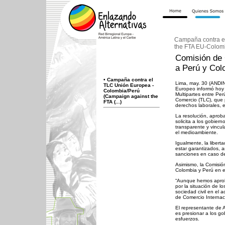
Campaña contra e
the FTA EU-Colom
Comisión de 
a Perú y Col
•
Campaña contra el
Lima, may. 30 (ANDIN
TLC Unión Europea -
Europeo informó hoy 
Colombia/Perú
Multipartes entre Pe
(Campaign against the
Comercio (TLC), que p
FTA (...)
derechos laborales, 
La resolución, aproba
solicita a los gobie
transparente y vincul
el medioambiente.
Igualmente, la libert
estar garantizados, 
sanciones en caso de
Asimismo, la Comisió
Colombia y Perú en e
“Aunque hemos aprob
por la situación de l
sociedad civil en el 
de Comercio Internac
El representante de 
es presionar a los g
esfuerzos.