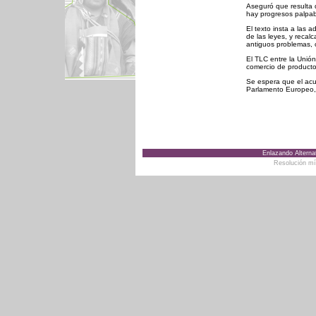
Aseguró que resulta d
hay progresos palpab
El texto insta a las 
de las leyes, y recal
antiguos problemas, c
El TLC entre la Unión
comercio de producto
Se espera que el acue
Parlamento Europeo, 
Enlazando Alternat
Resolución m