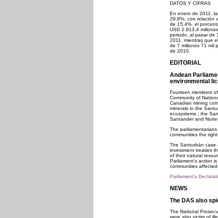
DATOS Y CIFRAS
En enero de 2011, la
29,8%, con relación 
de 15,4%. el porcent
USD 2.913,4 millones
periodo, al pasar d
2011, mientras que e
de 7 millones 71 mil
de 2010.
EDITORIAL
Andean Parliamen
environmental li
Fourteen members of 
Community of Nations
Canadian mining compa
minerals in the Sant
ecosystems ; the San
Santander and Norte 
The parliamentarians
communities the righ
The Santurbán case e
investment treaties th
of their natural res
Parliament’s action i
communities affected
Parliament’s Declarat
NEWS
The DAS also spi
The National Prosecut
were also victim of il