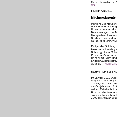
Mehr Informationen, Ar
UN
FREIHANDEL
Milchproduzenten
Mehrere Zehntausend 
März in mehrerer Reg
Umstrukturierung der
Bestimmungen des Mi
Mehrparteienhandels
Studien verschieden
ca. 480000 kleiner M
Einiger der Schritte,
kurz- und mittelfrist
Schmuggel von Molke 
Preise für Zutaten ; 
Handel mit “Milch-un
anderer Zusatzstoffe, 
Spanisch) :
Marcha Na
DATEN UND ZAHLE
Im Januar 2011 wurde
Vergleich mit dem gle
auf 15,4 %). Der Proz
des Vorjahres auf 2,9
selben Zeitabschnitt
Unterbeschäftigung u
Tausend Menschen. D
2009 bis Januar 201