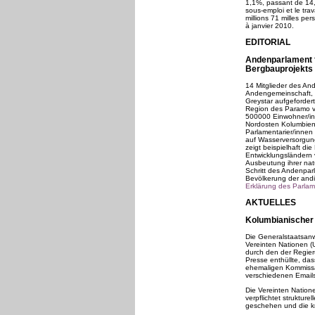
1,1%, passant de 14,
sous-emploi et le tra
millions 71 milles pe
à janvier 2010.
EDITORIAL
Andenparlament f
Bergbauprojekts
14 Mitglieder des A
Andengemeinschaft, 
Greystar aufgeforder
Region des Paramo v
500000 Einwohner/in
Nordosten Kolumbiens
Parlamentarier/innen
auf Wasserversorgung
zeigt beispielhaft d
Entwicklungsländern 
Ausbeutung ihrer nat
Schritt des Andenpar
Bevölkerung der andi
Erklärung des Parla
AKTUELLES
Kolumbianischer
Die Generalstaatsanwa
Vereinten Nationen (
durch den der Regie
Presse enthüllte, das
ehemaligen Kommissar
verschiedenen Emails 
Die Vereinten Natio
verpflichtet struktur
geschehen und die kri