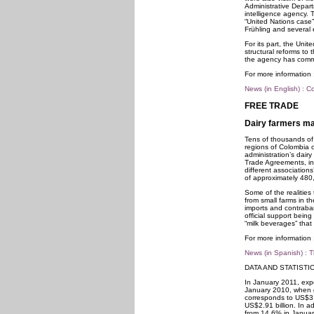
Administrative Depar
intelligence agency. 
“United Nations case
Frühling and several e
For its part, the Un
structural reforms to
the agency has commi
For more information 
News (in English) : 
FREE TRADE
Dairy farmers ma
Tens of thousands of 
regions of Colombia 
administration’s dairy
Trade Agreements, in
different associations
of approximately 480,
Some of the realities
from small farms in t
imports and contraband
official support being
“milk beverages” that
For more information 
News (in Spanish) : 
DATA AND STATISTI
In January 2011, exp
January 2010, when g
corresponds to US$3.7
US$2.91 billion. In a
from 14.6% in Januar