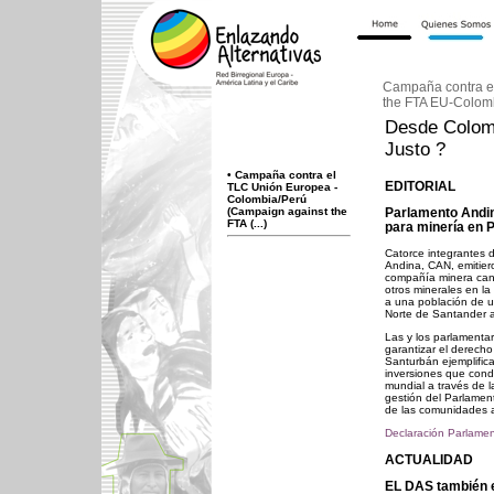
Campaña contra e
the FTA EU-Colom
Desde Colomb
Justo ?
•
Campaña contra el
EDITORIAL
TLC Unión Europea -
Colombia/Perú
(Campaign against the
Parlamento Andin
FTA (...)
para minería en
Catorce integrantes 
Andina, CAN, emitier
compañía minera cana
otros minerales en l
a una población de u
Norte de Santander a
Las y los parlamenta
garantizar el derech
Santurbán ejemplific
inversiones que cond
mundial a través de l
gestión del Parlamen
de las comunidades a
Declaración Parlamen
ACTUALIDAD
EL DAS también 