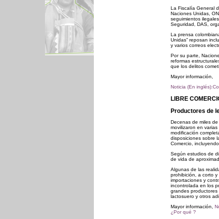
La Fiscalía General d
Naciones Unidas, ONU
seguimientos ilegale
Seguridad, DAS, orga
La prensa colombiana
Unidas” reposan incl
y varios correos elec
Por su parte, Nacion
reformas estructural
que los delitos comet
Mayor información,
Noticia (En inglés):C
LIBRE COMERCI
Productores de le
Decenas de miles de
movilizaron en varia
modificación completa 
disposiciones sobre 
Comercio, incluyendo
Según estudios de di
de vida de aproxima
Algunas de las reali
prohibición, a corto 
importaciones y contr
incontrolada en los p
grandes productores 
lactosuero y otros ad
Mayor información,
N
¿Por qué ?