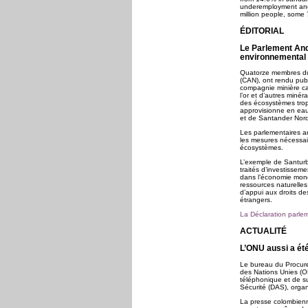
underemployment and 
million people, some
ÉDITORIAL
Le Parlement And
environnemental 
Quatorze membres du
(CAN), ont rendu pub
compagnie minière ca
l’or et d’autres min
des écosystèmes trop
approvisionne en eau
et de Santander Nord
Les parlementaires a
les mesures nécessair
écosystèmes.
L’exemple de Santurbá
traités d’investissem
dans l’économie mondi
ressources naturelles
d’appui aux droits d
étrangers.
La Déclaration parle
ACTUALITÉ
L’ONU aussi a ét
Le bureau du Procureu
des Nations Unies (ON
téléphonique et de su
Sécurité (DAS), orga
La presse colombienne