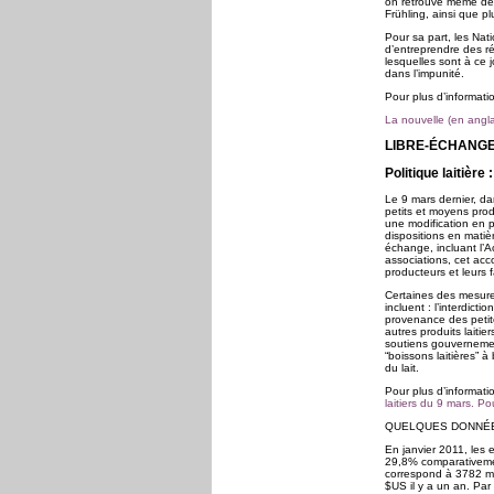
on retrouve même des
Frühling, ainsi que pl
Pour sa part, les Nat
d’entreprendre des ré
lesquelles sont à ce 
dans l’impunité.
Pour plus d’informatio
La nouvelle (en angl
LIBRE-ÉCHANG
Politique laitière
Le 9 mars dernier, da
petits et moyens pro
une modification en pr
dispositions en matièr
échange, incluant l’A
associations, cet ac
producteurs et leurs f
Certaines des mesures
incluent : l’interdict
provenance des petite
autres produits laitier
soutiens gouvernemen
“boissons laitières” à
du lait.
Pour plus d’informati
laitiers du 9 mars. Po
QUELQUES DONNÉ
En janvier 2011, les
29,8% comparativeme
correspond à 3782 mil
$US il y a un an. Par