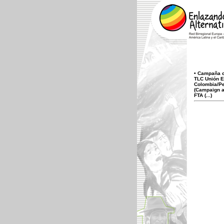
•
Campaña c
TLC Unión E
Colombia/P
(Campaign a
FTA (...)