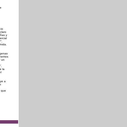
de
cio
claro
eñas y
rcial
”,
nida.
ígenas
, hemos
r un
”,
e la
el
uye a
e
a que