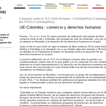
Campaña contra el TLC Unión Europea - Colombia/Perú (Campaign
the FTA EU-Colombia/Peru)
UE-Colombia : comercio y derechos humanos
ontra el
Fuente :
Deutsche Welle
En pleno proceso de ratificación del tratado de libre
uropea -
comercio entre la UE y Colombia, las ventajas de éste se enfrentan, una vez 
erú
un debate en Bruselas a la situación de los derechos humanos en el país.
gainst the
Justo el día en que entró en vigor el tratado de libre comercio (TLC) entre Est
Unidos y Colombia y un atentado con a un ministro deja dos muertos y 39 heri
un debate en el Parlamento Europeo en Bruselas enfoca la situación de los
derechos humanos en el país.
La pronta ratificación de un TLC con el bloque europeo abre la puerta a su
cuestionamiento, sobre todo en lo que atañe a lo no comercial. En ese context
violencia en el país latinoamericano y la situación de los derechos humanos so
cara oscura de una moneda en cuyo reverso brilla una de las economías de m
crecimiento en América Latina.
Así, en el encuentro en Bruselas –convocado por un grupo de eurodiputados
todas las fracciones- se subraya la gravedad de la situación de los desplazad
el año 2011. Y se destaca también los ambiciosos programas estatales de ref
legales e institucionales a favor de los derechos humanos.
Un socio importante
“Colombia es un Estado moderno que comparte valores democráticos con la U
afirma Charles Michel Geurts, de la unidad de derechos humanos del Servicio
Europeo de Acción Exterior. “Es un socio importante de la UE y su gobierno ha
hecho grandes avances en materia de derechos humanos ; ha reconocido el
conflicto ; ha presentado un ambicioso programa de protección de derechos
humanos y está mejorando el marco institucional”, añade.