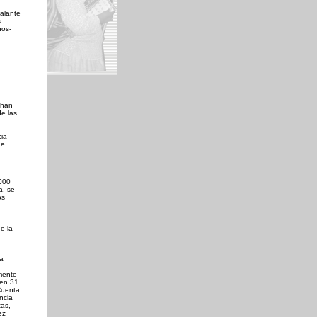
talante
s
nos-
 han
de las
cia
de
.000
a, se
os
e la
,
a
amente
 en 31
Cuenta
ncia
tas,
ez