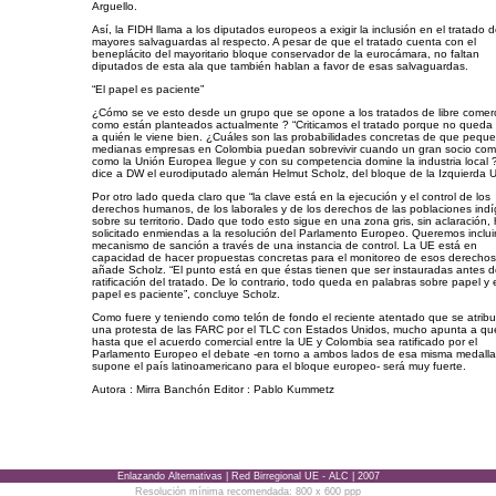
Arguello.
Así, la FIDH llama a los diputados europeos a exigir la inclusión en el tratado 
mayores salvaguardas al respecto. A pesar de que el tratado cuenta con el
beneplácito del mayoritario bloque conservador de la eurocámara, no faltan
diputados de esta ala que también hablan a favor de esas salvaguardas.
“El papel es paciente”
¿Cómo se ve esto desde un grupo que se opone a los tratados de libre comer
como están planteados actualmente ? “Criticamos el tratado porque no queda 
a quién le viene bien. ¿Cuáles son las probabilidades concretas de que pequ
medianas empresas en Colombia puedan sobrevivir cuando un gran socio come
como la Unión Europea llegue y con su competencia domine la industria local ?
dice a DW el eurodiputado alemán Helmut Scholz, del bloque de la Izquierda U
Por otro lado queda claro que “la clave está en la ejecución y el control de los
derechos humanos, de los laborales y de los derechos de las poblaciones ind
sobre su territorio. Dado que todo esto sigue en una zona gris, sin aclaración
solicitado enmiendas a la resolución del Parlamento Europeo. Queremos inclui
mecanismo de sanción a través de una instancia de control. La UE está en
capacidad de hacer propuestas concretas para el monitoreo de esos derechos
añade Scholz. “El punto está en que éstas tienen que ser instauradas antes d
ratificación del tratado. De lo contrario, todo queda en palabras sobre papel y 
papel es paciente”, concluye Scholz.
Como fuere y teniendo como telón de fondo el reciente atentado que se atrib
una protesta de las FARC por el TLC con Estados Unidos, mucho apunta a qu
hasta que el acuerdo comercial entre la UE y Colombia sea ratificado por el
Parlamento Europeo el debate -en torno a ambos lados de esa misma medall
supone el país latinoamericano para el bloque europeo- será muy fuerte.
Autora : Mirra Banchón Editor : Pablo Kummetz
Enlazando Alternativas | Red Birregional UE - ALC | 2007
Resolución mínima recomendada: 800 x 600 ppp