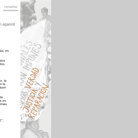
 against
más, en
ados
dos,
o, la
n la
ayor
 de
os en
ormas
E”,