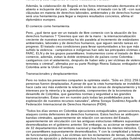
Además, la colaboración de Bogotá en los foros internacionales demuestra el 
abierto e incluyente del país ; desde esta óptica, el tratado con la UE –con su
cláusulas en materia de derechos laborales, ambientales y de derechos huma
será una herramienta para llegar a mejores resultados concretos, afirma el
diplomático europeo.
El comercio como herramienta
Pero, ¿qué tiene que ver un tratado de libre comercio con la situación de los
derechos humanos ? “Creemos que van de la mano : la internacionalización
creciente de nuestras economías ha ido paralela al incremento de estándares
ambientales, laborales y de derechos humanos, que siguen siendo tareas en
progreso. El tratado crea condiciones para llevar oportunidades a los que más
sufrido la violencia : campesinos e indígenas han sido las principales víctimas 
FARC, ELN y de los grupos paramilitares. Instrumentos como el tratado de libre
comercio, además, evitan la doble victimización de países como Colombia :
castigarnos con el aislamiento, después de haber sido y ser víctimas de violen
terrorista o criminal”, afirmaba por su parte Rodrigo Rivera Salazar, embajador 
Colombia ante la Unión Europea.
Transnacionales y desplazamientos
Pero no todos los presentes comparten la optimista visión. “Sólo en 2011 259
personas fueron desplazadas. A pesar de que la crisis humanitaria se invisibiliz
hace cada vez más evidente la relación entre las zonas de desplazamiento y l
intereses por la minería y la agroindustria, componentes de la locomotora de
desarrollo de Colombia, que garantiza normas y seguridad a las grandes
transnacionales. Éstas ven en nuestro país todas las posibilidades para la
explotación de nuestros recursos naturales”, afirma Soraya Gutiérrez Arguello d
Federación Internacional de Derechos Humanos (FIDH).
“Todos los días vemos en Colombia ejecuciones extrajudiciales, persecuciones
ataques contra defensores de derechos humanos. Estos hechos se atribuyen 
bandas criminales, aparentemente sin relación con sectores del Estado,
aparentemente sin vinculación con las antiguas estructuras militares supuest
desmovilizadas en el gobierno anterior. Sin embargo, su accionar se mantiene
de 32 departamentos del territorio nacional y manifiesta los mismos métodos. 
con paramilitares supuestamente desmovilizados. Y con la complicidad y tolera
de funcionarios públicos. Las víctimas son los reclamantes de tierras, sindicalis
sectores de oposición y defensores de derechos humanos”, puntualiza Gutiérr