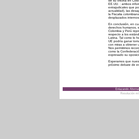
de su oficina en Col
EE.UU. : ambos inform
extrajudicales que po
actualidad), las des
la Fiscalia colombian
desplazados internos)
En conclusión, en cua
derechos humanos, e
Colombia y Perú repr
respecto a los están
Latina. Tal como lo 
UE podría ganar toma
con miras a obtener
Nos permitimos record
como la Confederació
expresado su oposici
Esperamos que nuestr
próximo debate de es
Enlazando Alternat
Resolución m