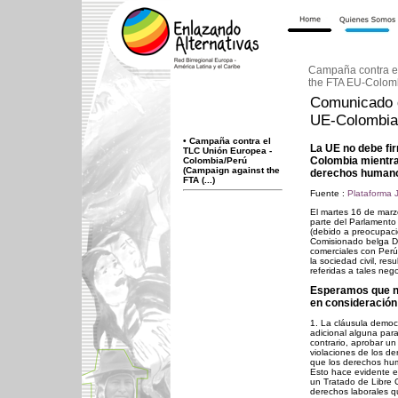
Campaña contra e
the FTA EU-Colom
Comunicado d
UE-Colombia
•
Campaña contra el
La UE no debe fi
TLC Unión Europea -
Colombia mientra
Colombia/Perú
(Campaign against the
derechos humano
FTA (...)
Fuente :
Plataforma J
El martes 16 de mar
parte del Parlamento
(debido a preocupaci
Comisionado belga De
comerciales con Perú
la sociedad civil, res
referidas a tales neg
Esperamos que n
en consideración 
1. La cláusula democ
adicional alguna para
contrario, aprobar un
violaciones de los d
que los derechos hu
Esto hace evidente en
un Tratado de Libre 
derechos laborales q