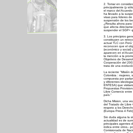
2. Tomar en consider
principalmente (y sól
el marco del Acuerdo 
ha llevado a la suspe
visas para líderes de
suspensión de los ben
¿Resulta ahora para l
que afecta directame
suspender el SGP+ qu
3. Los principios ge
constituyen un retroc
actual TLC con Perú 
reconocen que el obje
(económico y social) y
aparecen en el Acuer
la mención a la promo
Objetivos de Desarrol
Cooperación del 2003
trata de una evolució
La reciente "Misión 
Colombia : mujeres, 
compuesta por parlame
y diferentes ideolo
ENTESA) que visitaro
Propuestas Provisional
Libre Comercio entre
país."
Dicha Mision, una vez
del Tratado de Libre
respeto a los Derech
(Europa Press 4 Feb)
Sin duda alguna la s
actualidad es de sum
principales agentes d
indica entre otros,- p
Comisionada de Naci